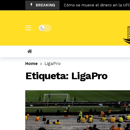
BREAKING
Cómo se mueve el dinero en la UF
Cuáles son los principales patrocin
El impresionante presupuesto del 
Dark mode
¿Cuánto dinero ha ganado el Atléti
Clásico del Astillero: ¡Barcelona SC
Los ingresos y pérdidas del Atlétic
Gastón Fernández ‘’El empresario q
Home
LigaPro
El jugador más rico que Lionel Mess
Etiqueta:
LigaPro
El británico más caro en la historia
Boca Juniors cerró un negocio red