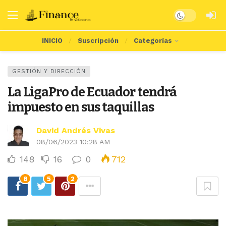
Dark mode
INICIO
Suscripción
Categorías
GESTIÓN Y DIRECCIÓN
La LigaPro de Ecuador tendrá
impuesto en sus taquillas
David Andrés Vivas
08/06/2023 10:28 AM
148
16
0
712
8
5
2