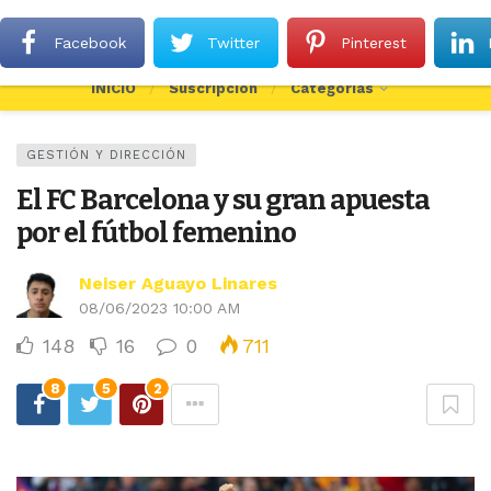
Dark mode
Facebook
Twitter
Pinterest
INICIO
Suscripción
Categorías
GESTIÓN Y DIRECCIÓN
El FC Barcelona y su gran apuesta
por el fútbol femenino
Neiser Aguayo Linares
08/06/2023 10:00 AM
148
16
0
711
8
5
2