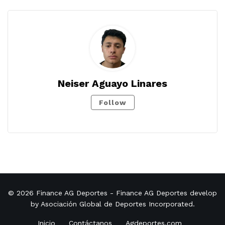
Neiser Aguayo Linares
Follow
© 2026
Finance AG Deportes
- Finance AG Deportes develop
by
Asociación Global de Deportes Incorporated
.
Inicio
Contáctanos
Agdeportes.com