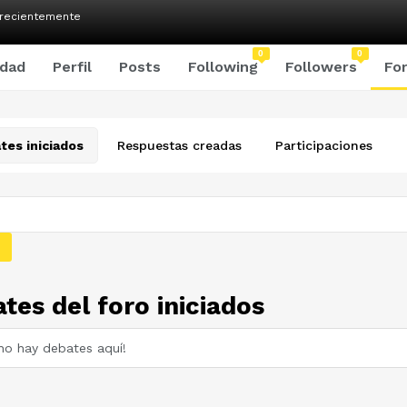
 recientemente
0
0
idad
Perfil
Posts
Following
Followers
Fo
tes iniciados
Respuestas creadas
Participaciones
tes del foro iniciados
 no hay debates aquí!