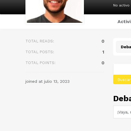
No activo
Activ
0
TOTAL READS:
Deba
1
TOTAL POSTS:
0
TOTAL POINTS:
joined at julio 13, 2023
Deba
¡Vaya,