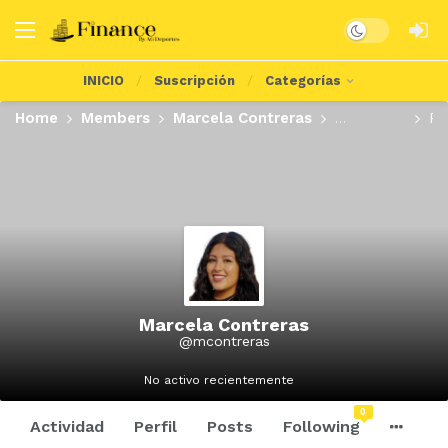
Dark mode
INICIO
Suscripción
Categorías
Home
Members
Marcela Contreras
Actividad
Pe
Marcela Contreras
@mcontreras
No activo recientemente
0
Actividad
Perfil
Posts
Following