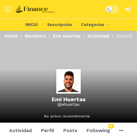
Dark mode
INICIO
Suscripción
Categorías
Home
Members
Emi Huertas
Actividad
Favoritos
Emi Huertas
@ehuertas
No activo recientemente
0
Actividad
Perfil
Posts
Following